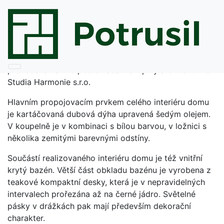
Realizace luxusního
interiéru
Realizace interiéru luxusního domu v Praze byla
provedena na klíč podle zadání skupiny architektů ze
Studia Harmonie s.r.o.
Hlavním propojovacím prvkem celého interiéru domu
je kartáčovaná dubová dýha upravená šedým olejem.
V koupelně je v kombinaci s bílou barvou, v ložnici s
několika zemitými barevnými odstíny.
Součástí realizovaného interiéru domu je též vnitřní
krytý bazén. Větší část obkladu bazénu je vyrobena z
teakové kompaktní desky, která je v nepravidelných
intervalech prořezána až na černé jádro. Světelné
pásky v drážkách pak mají především dekorační
charakter.