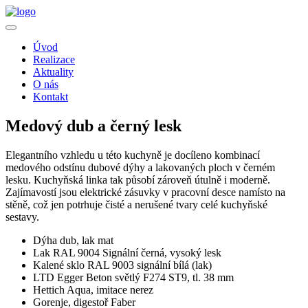
Úvod
Realizace
Aktuality
O nás
Kontakt
Medový dub a černý lesk
Elegantního vzhledu u této kuchyně je docíleno kombinací
medového odstínu dubové dýhy a lakovaných ploch v černém
lesku. Kuchyňská linka tak působí zároveň útulně i moderně.
Zajímavostí jsou elektrické zásuvky v pracovní desce namísto na
stěně, což jen potrhuje čisté a nerušené tvary celé kuchyňské
sestavy.
Dýha dub, lak mat
Lak RAL 9004 Signální černá, vysoký lesk
Kalené sklo RAL 9003 signální bílá (lak)
LTD Egger Beton světlý F274 ST9, tl. 38 mm
Hettich Aqua, imitace nerez
Gorenje, digestoř Faber