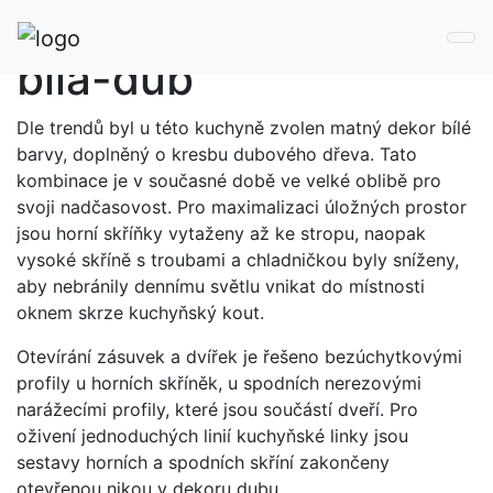
Kuchyně v kombinaci
bílá-dub
Dle trendů byl u této kuchyně zvolen matný dekor bílé
barvy, doplněný o kresbu dubového dřeva. Tato
kombinace je v současné době ve velké oblibě pro
svoji nadčasovost. Pro maximalizaci úložných prostor
jsou horní skříňky vytaženy až ke stropu, naopak
vysoké skříně s troubami a chladničkou byly sníženy,
aby nebránily dennímu světlu vnikat do místnosti
oknem skrze kuchyňský kout.
Otevírání zásuvek a dvířek je řešeno bezúchytkovými
profily u horních skříněk, u spodních nerezovými
narážecími profily, které jsou součástí dveří. Pro
oživení jednoduchých linií kuchyňské linky jsou
sestavy horních a spodních skříní zakončeny
otevřenou nikou v dekoru dubu.